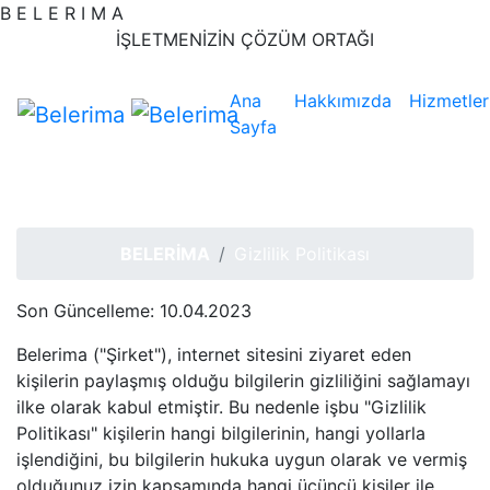
B
E
L
E
R
I
M
A
IŞLETMENIZIN ÇÖZÜM ORTAĞI
Ana
Hakkımızda
Hizmetler
Sayfa
Gizlilik Politikası
BELERIMA
Gizlilik Politikası
Son Güncelleme: 10.04.2023
Belerima ("Şirket"), internet sitesini ziyaret eden
kişilerin paylaşmış olduğu bilgilerin gizliliğini sağlamayı
ilke olarak kabul etmiştir. Bu nedenle işbu "Gizlilik
Politikası" kişilerin hangi bilgilerinin, hangi yollarla
işlendiğini, bu bilgilerin hukuka uygun olarak ve vermiş
olduğunuz izin kapsamında hangi üçüncü kişiler ile